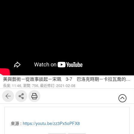
美與藝術－從故事談起－宋珮 3-7 巴洛克時期－卡拉⽡喬的寫實⼿法
長度: 11:46,
瀏覽: 756,
最近修訂: 2021-02-08
來源 :
https://youtu.be/zz3Px5oPFX8