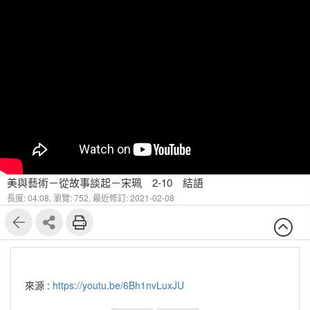
美與藝術－從故事談起－宋珮 2-10 結語
長度: 04:08,
瀏覽: 752,
最近修訂: 2021-02-08
來源 :
https://youtu.be/6Bh1nvLuxJU