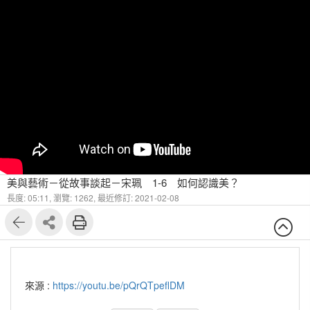
美與藝術－從故事談起－宋珮 1-6 如何認識美？
長度: 05:11,
瀏覽: 1262,
最近修訂: 2021-02-08
來源 :
https://youtu.be/pQrQTpeflDM