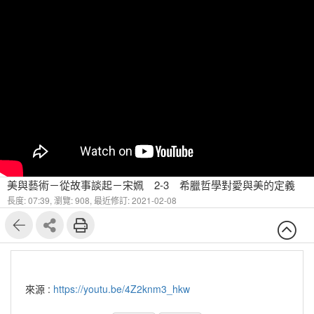
美與藝術－從故事談起－宋姵 2-3 希臘哲學對愛與美的定義
長度: 07:39,
瀏覽: 908,
最近修訂: 2021-02-08
來源 :
https://youtu.be/4Z2knm3_hkw