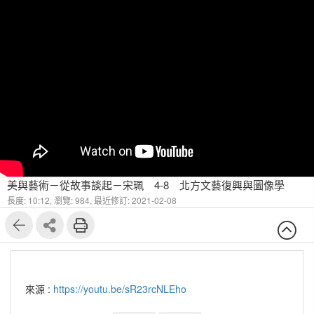
美與藝術－從故事談起－宋珮 4-8 北⽅文藝復興與圖像學
長度: 10:12,
瀏覽: 984,
最近修訂: 2021-02-08
來源 :
https://youtu.be/sR23rcNLEho