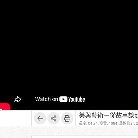
美與藝術－從故事談起
長度: 04:24,
瀏覽: 1084,
最近修訂: 20