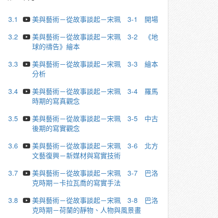
3.1
美與藝術－從故事談起－宋珮 3-1 開場
3.2
美與藝術－從故事談起－宋珮 3-2 《地
球的禱告》繪本
3.3
美與藝術－從故事談起－宋珮 3-3 繪本
分析
3.4
美與藝術－從故事談起－宋珮 3-4 羅馬
時期的寫真觀念
3.5
美與藝術－從故事談起－宋珮 3-5 中古
後期的寫實觀念
3.6
美與藝術－從故事談起－宋珮 3-6 北方
文藝復興－新媒材與寫實技術
3.7
美與藝術－從故事談起－宋珮 3-7 巴洛
克時期－卡拉⽡喬的寫實⼿法
3.8
美與藝術－從故事談起－宋珮 3-8 巴洛
克時期－荷蘭的靜物、人物與風景畫