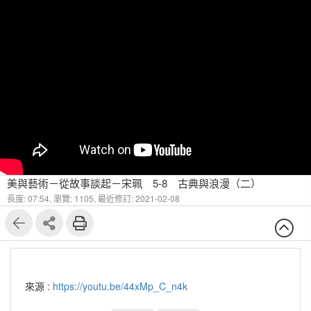
美與藝術－從故事談起－宋珮 5-8 古典與浪漫（二）
長度: 07:54,
瀏覽: 1105,
最近修訂: 2021-02-08
來源 :
https://youtu.be/44xMp_C_n4k