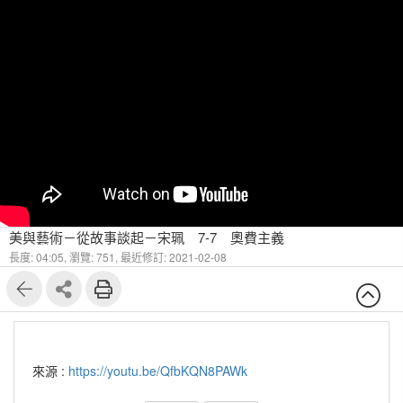
美與藝術－從故事談起－宋珮 7-7 奧費主義
長度: 04:05,
瀏覽: 751,
最近修訂: 2021-02-08
來源 :
https://youtu.be/QfbKQN8PAWk