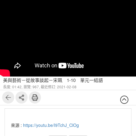
美與藝術－從故事談起－宋珮 1-10 單元⼀結語
長度: 01:42,
瀏覽: 967,
最近修訂: 2021-02-08
來源 :
https://youtu.be/I9TchJ_ClOg