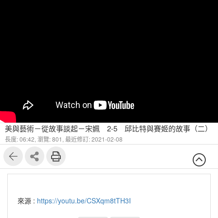
美與藝術－從故事談起－宋姵 2-5 邱比特與賽姬的故事（二）
長度: 06:42,
瀏覽: 801,
最近修訂: 2021-02-08
來源 :
https://youtu.be/CSXqm8tTH3I