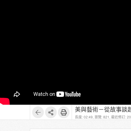
美與藝術－從故事談起
長度: 02:49,
瀏覽: 821,
最近修訂: 202