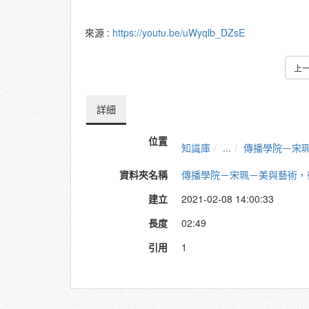
來源 :
https://youtu.be/uWyqlb_DZsE
上
詳細
位置
知識庫
...
傳播學院－宋
資料夾名稱
傳播學院－宋珮－美與藝術，
建立
2021-02-08 14:00:33
長度
02:49
引用
1