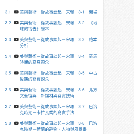
3.1
美與藝術－從故事談起－宋珮 3-1 開場
3.2
美與藝術－從故事談起－宋珮 3-2 《地
球的禱告》繪本
3.3
美與藝術－從故事談起－宋珮 3-3 繪本
分析
3.4
美與藝術－從故事談起－宋珮 3-4 羅馬
時期的寫真觀念
3.5
美與藝術－從故事談起－宋珮 3-5 中古
後期的寫實觀念
3.6
美與藝術－從故事談起－宋珮 3-6 北方
文藝復興－新媒材與寫實技術
3.7
美與藝術－從故事談起－宋珮 3-7 巴洛
克時期－卡拉⽡喬的寫實⼿法
3.8
美與藝術－從故事談起－宋珮 3-8 巴洛
克時期－荷蘭的靜物、人物與風景畫