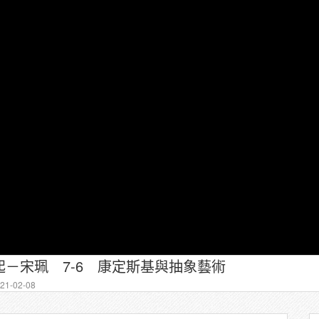
－宋珮 7-6 康定斯基與抽象藝術
1-02-08