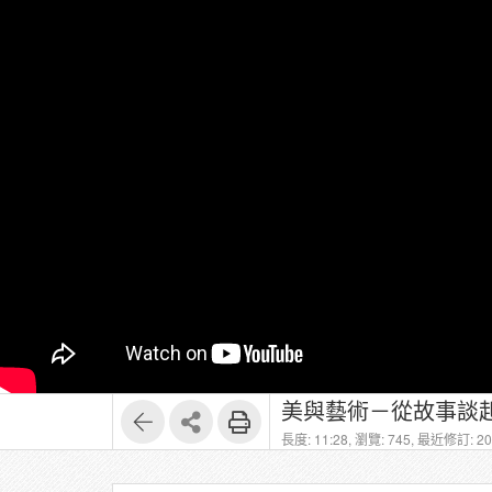
美與藝術－從故事談起
長度: 11:28,
瀏覽: 745,
最近修訂: 202