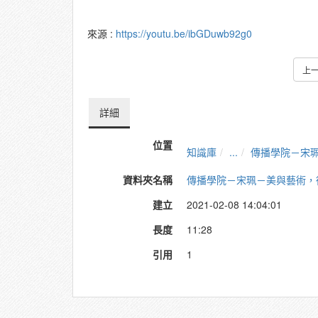
來源 :
https://youtu.be/ibGDuwb92g0
上
詳細
位置
知識庫
...
傳播學院－宋
資料夾名稱
傳播學院－宋珮－美與藝術，
建立
2021-02-08 14:04:01
長度
11:28
引用
1