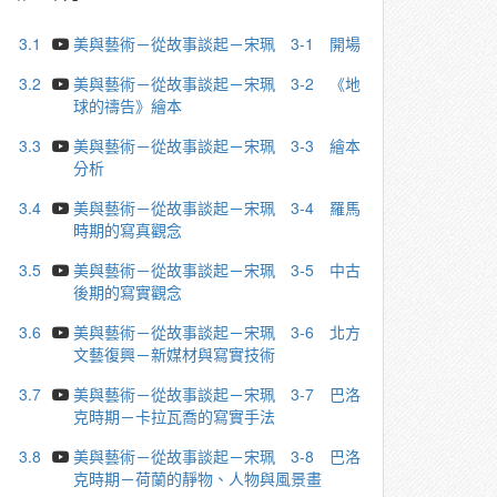
3.1
美與藝術－從故事談起－宋珮 3-1 開場
3.2
美與藝術－從故事談起－宋珮 3-2 《地
球的禱告》繪本
3.3
美與藝術－從故事談起－宋珮 3-3 繪本
分析
3.4
美與藝術－從故事談起－宋珮 3-4 羅馬
時期的寫真觀念
3.5
美與藝術－從故事談起－宋珮 3-5 中古
後期的寫實觀念
3.6
美與藝術－從故事談起－宋珮 3-6 北方
文藝復興－新媒材與寫實技術
3.7
美與藝術－從故事談起－宋珮 3-7 巴洛
克時期－卡拉⽡喬的寫實⼿法
3.8
美與藝術－從故事談起－宋珮 3-8 巴洛
克時期－荷蘭的靜物、人物與風景畫