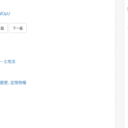
kWOpU
一篇
下一篇
雄－土地法
變更
,
定限物權