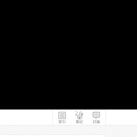
索引
筆記
討論