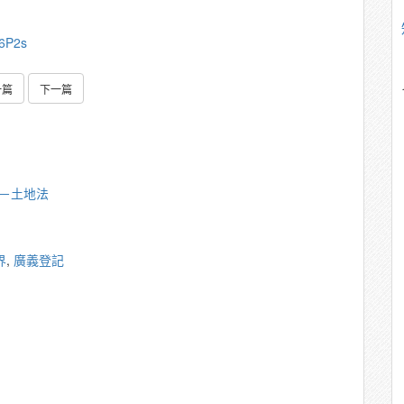
M6P2s
一篇
下一篇
雄－土地法
界
,
廣義登記