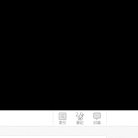
索引
筆記
討論