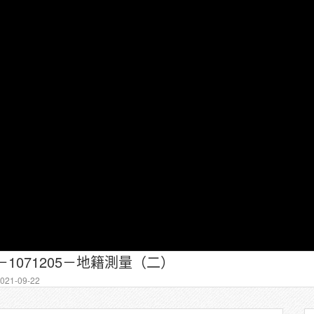
－1071205－地籍測量（二）
21-09-22