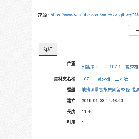
來源 :
https://www.youtube.com/watch?v=gfLwqO
上
詳細
位置
知識庫
...
107-1－戴秀
資料夾名稱
107-1－戴秀雄－土地法
標籤
地籍測量實施規則第83條
,
指
建立
2019-01-03 14:46:03
長度
11:40
引用
1