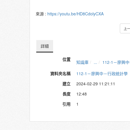
來源 :
https://youtu.be/HD8CdolyCXA
上
詳細
位置
知識庫
...
112-1－廖興
資料夾名稱
112-1－廖興中－行政統計學
建立
2024-02-29 11:21:11
長度
12:48
引用
1