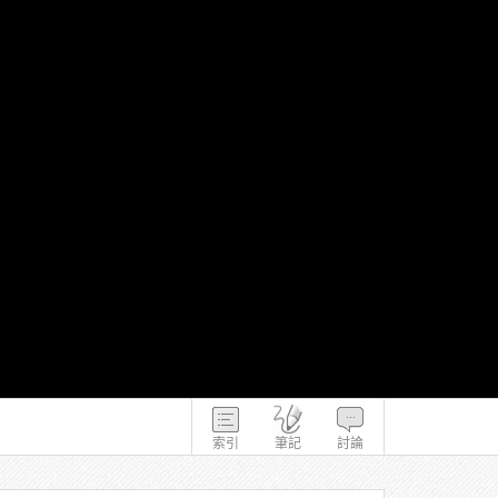
索引
筆記
討論