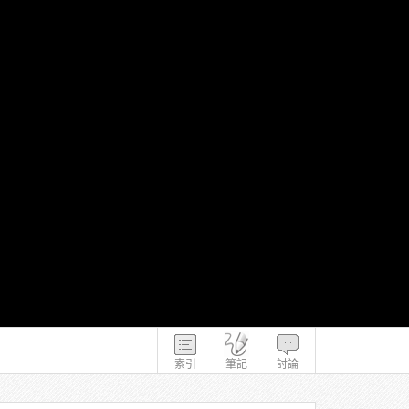
索引
筆記
討論