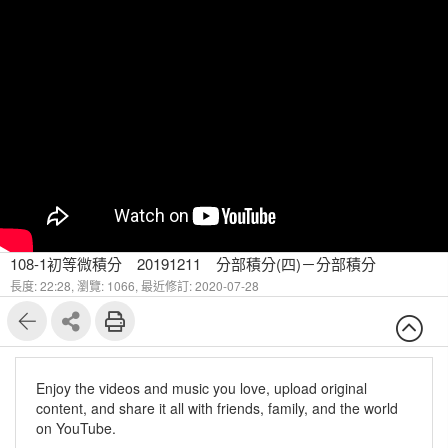
108-1初等微積分 20191211 分部積分(四)－分部積分
長度: 22:28,
瀏覽: 1066,
最近修訂: 2020-07-28
Enjoy the videos and music you love, upload original
content, and share it all with friends, family, and the world
on YouTube.