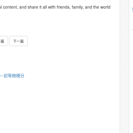
content, and share it all with friends, family, and the world
一篇
下一篇
漪－初等微積分