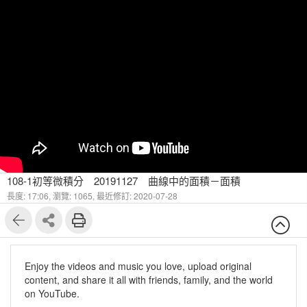
108-1初等微積分 20191127 曲線中的面積－面積
長度: 17:06,
瀏覽: 1065,
最近修訂: 2020-07-28
Enjoy the videos and music you love, upload original
content, and share it all with friends, family, and the world
on YouTube.