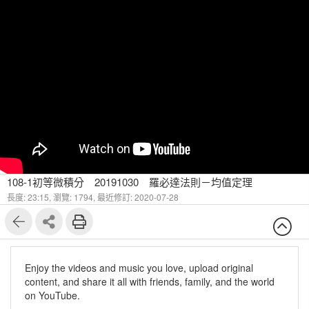
108-1初等微積分 20191030 羅必達法則－均值定理
長度: 23:15,
瀏覽: 1794,
最近修訂: 2020-07-28
Enjoy the videos and music you love, upload original
content, and share it all with friends, family, and the world
on YouTube.