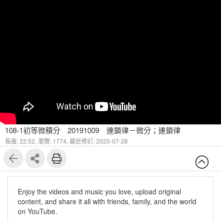
108-1初等微積分 20191009 連鎖律－微分；連鎖律
長度: 22:52,
瀏覽: 1774,
最近修訂: 2020-07-28
Enjoy the videos and music you love, upload original
content, and share it all with friends, family, and the world
on YouTube.