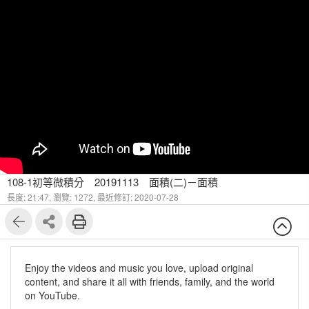
108-1初等微積分 20191113 面積(二)－面積
長度: 21:47,
瀏覽: 1272,
最近修訂: 2020-07-28
Enjoy the videos and music you love, upload original
content, and share it all with friends, family, and the world
on YouTube.