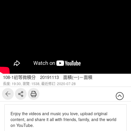
108-1初等微積分 20191113 面積(一)－面積
長度: 19:30,
瀏覽: 1538,
最近修訂: 2020-07-28
Enjoy the videos and music you love, upload original
content, and share it all with friends, family, and the world
on YouTube.