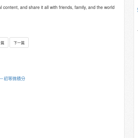
content, and share it all with friends, family, and the world
一篇
下一篇
漪－初等微積分