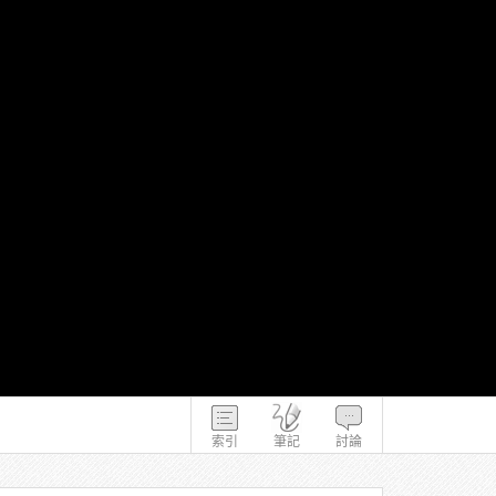
索引
筆記
討論