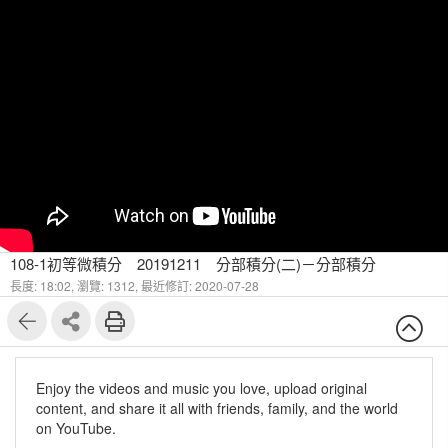
108-1初等微積分 20191211 分部積分(二)－分部積分
長度: 18:02,
瀏覽: 1312,
最近修訂: 2020-07-28
Enjoy the videos and music you love, upload original
content, and share it all with friends, family, and the world
on YouTube.