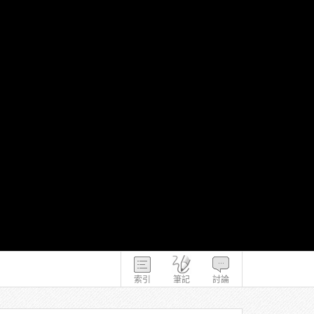
索引
筆記
討論