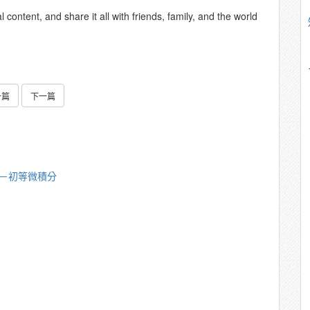
content, and share it all with friends, family, and the world
一篇
下一篇
漪－初等微積分