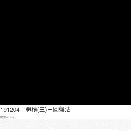
0191204 體積(三)－圓盤法
20-07-28