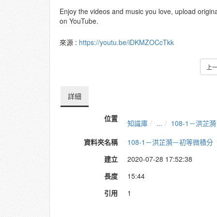
Enjoy the videos and music you love, upload original 
on YouTube.
來源 :
https://youtu.be/iDKMZOCcTkk
上
詳細
位置
知識庫
...
108-1－洪芷
資料夾名稱
108-1－洪芷漪－初等微積分
建立
2020-07-28 17:52:38
長度
15:44
引用
1