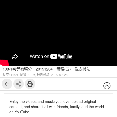
108-1初等微積分 20191204 體積(五)－洗衣機法
長度: 11:21,
瀏覽: 1326,
最近修訂: 2020-07-28
Enjoy the videos and music you love, upload original
content, and share it all with friends, family, and the world
on YouTube.