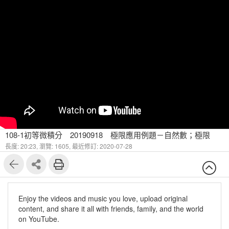
108-1初等微積分 20190918 極限應用例題－自然數；極限
長度: 20:23,
瀏覽: 1605,
最近修訂: 2020-07-28
Enjoy the videos and music you love, upload original
content, and share it all with friends, family, and the world
on YouTube.