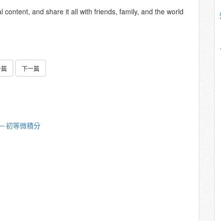
content, and share it all with friends, family, and the world
一篇
下一篇
漪－初等微積分