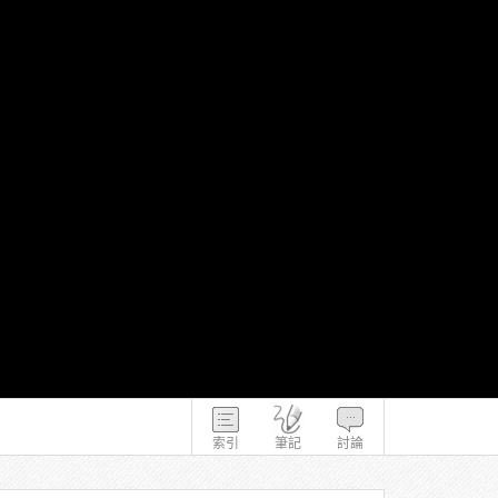
索引
筆記
討論