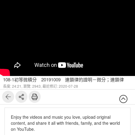
108-1初等微積分 20191009 連鎖律的證明－微分；連鎖律
長度: 24:21,
瀏覽: 2943,
最近修訂: 2020-07-28
Enjoy the videos and music you love, upload original
content, and share it all with friends, family, and the world
on YouTube.