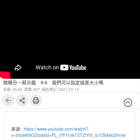
微積分－蔡炎龍 9-6 我們可以指定誤差大小嗎
長度: 05:45,
瀏覽: 837,
最近修訂: 2021-03-15
來源 :
https://www.youtube.com/watch?
v=thb98t9OZto&list=PL_jYFf1nkT3TZiY0I_b1OltA4b2hrr4r