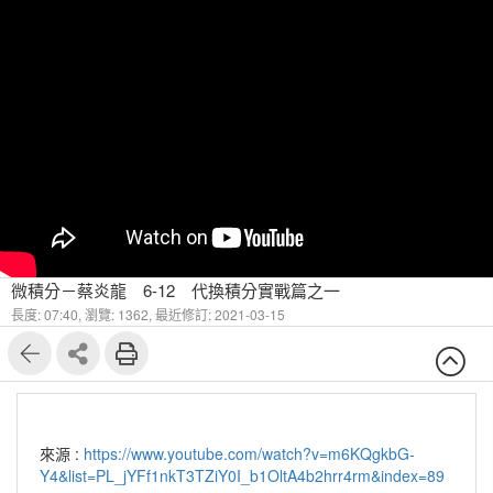
微積分－蔡炎龍 6-12 代換積分實戰篇之一
長度: 07:40,
瀏覽: 1362,
最近修訂: 2021-03-15
來源 :
https://www.youtube.com/watch?v=m6KQgkbG-
Y4&list=PL_jYFf1nkT3TZiY0I_b1OltA4b2hrr4rm&index=89