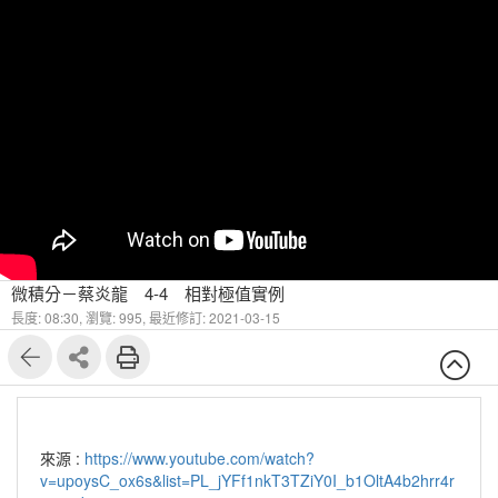
微積分－蔡炎龍 4-4 相對極值實例
長度: 08:30,
瀏覽: 995,
最近修訂: 2021-03-15
來源 :
https://www.youtube.com/watch?
v=upoysC_ox6s&list=PL_jYFf1nkT3TZiY0I_b1OltA4b2hrr4r