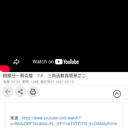
微積分－蔡炎龍 7-5 三角函數真簡單之二
長度: 07:32,
瀏覽: 1099,
最近修訂: 2021-03-15
來源 :
https://www.youtube.com/watch?
v=lMxfuDBFYoU&list=PL_jYFf1nkT3TZiY0I_b1OltA4b2hrr4r