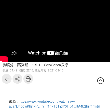
微積分－蔡炎龍 1-9-1 GeoGebra教學
長度: 04:49,
瀏覽: 2245,
最近修訂: 2021-03-15
來源 :
https://www.youtube.com/watch?v=v-
aJaNJnbow&list=PL_jYFf1nkT3TZiY0I_b1OltA4b2hrr4rm&i