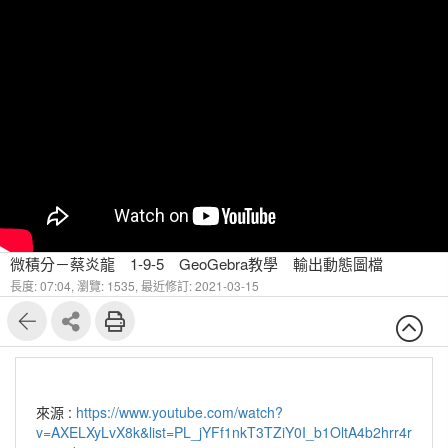
微積分－蔡炎龍 1-9-5 GeoGebra教學 輸出動態圖檔
長度: 07:04,
瀏覽: 1535,
最近修訂: 2021-03-15
來源 :
https://www.youtube.com/watch?
v=AXELXyLvX8k&list=PL_jYFf1nkT3TZiY0I_b1OltA4b2hrr4r