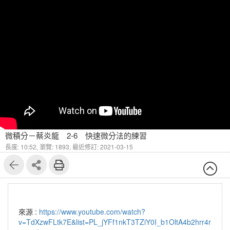
微積分－蔡炎龍 2-6 快速微分法的練習
長度: 10:52,
瀏覽: 1893,
最近修訂: 2021-03-15
來源 :
https://www.youtube.com/watch?
v=TdXzwFLtk7E&list=PL_jYFf1nkT3TZiY0I_b1OltA4b2hrr4r