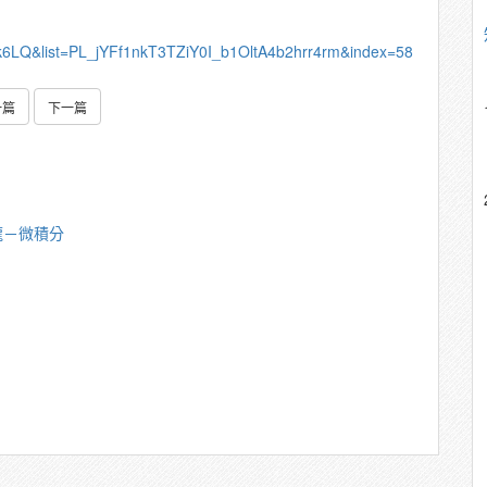
k6LQ&list=PL_jYFf1nkT3TZiY0I_b1OltA4b2hrr4rm&index=58
一篇
下一篇
龍－微積分