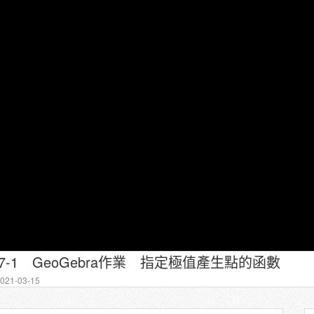
7-1 GeoGebra作業 指定極值產生點的函數
21-03-15