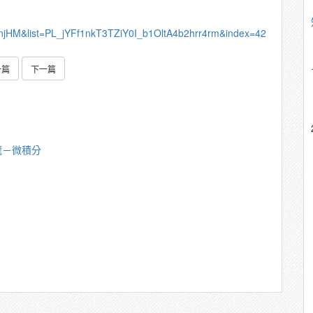
njHM&list=PL_jYFf1nkT3TZiY0I_b1OltA4b2hrr4rm&index=42
一篇
下一篇
龍－微積分