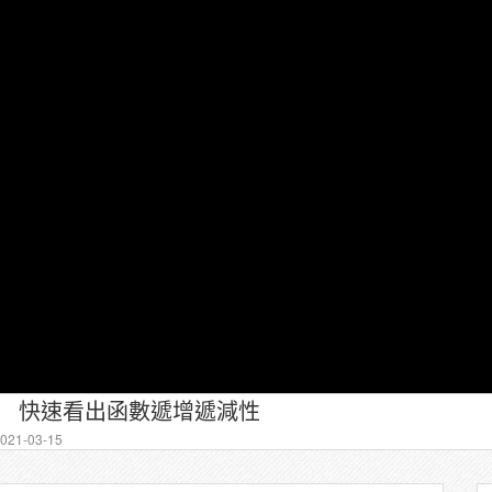
1 快速看出函數遞增遞減性
21-03-15