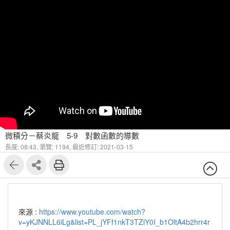
微積分－蔡炎龍 5-9 對數函數的導數
長度: 08:43,
瀏覽: 1194,
最近修訂: 2021-03-15
來源 :
https://www.youtube.com/watch?
v=yKJNNLL6iLg&list=PL_jYFf1nkT3TZiY0I_b1OltA4b2hrr4r