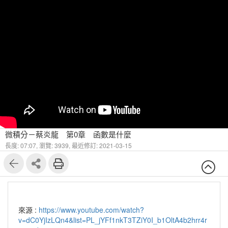
微積分－蔡炎龍 第0章 函數是什麼
長度: 07:07,
瀏覽: 3939,
最近修訂: 2021-03-15
來源 :
https://www.youtube.com/watch?
v=dC0YjIzLQn4&list=PL_jYFf1nkT3TZiY0I_b1OltA4b2hrr4r