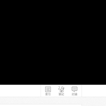
索引
筆記
討論