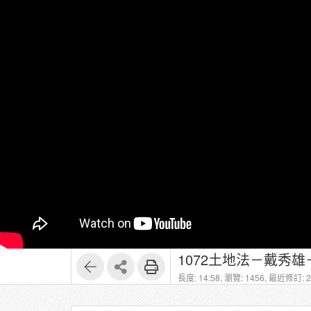
1072土地法－戴秀雄
長度: 14:58,
瀏覽: 1456,
最近修訂: 20