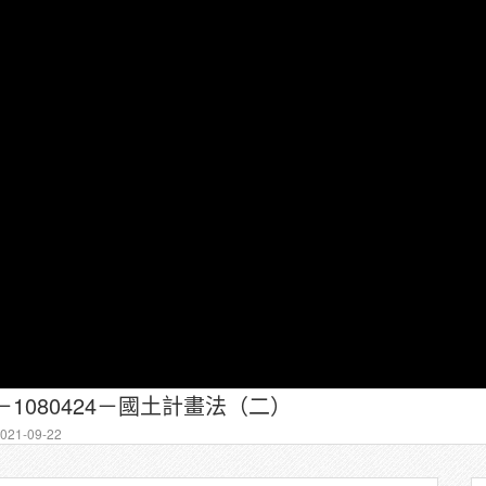
－1080424－國土計畫法（二）
21-09-22