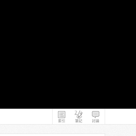
索引
筆記
討論