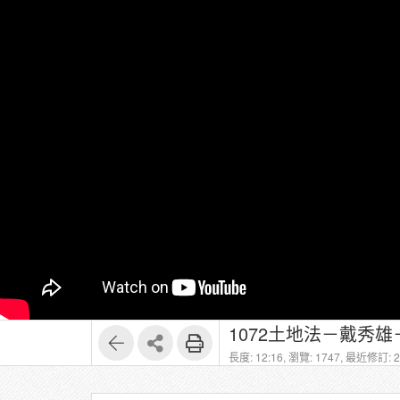
1072土地法－戴秀雄
長度: 12:16,
瀏覽: 1747,
最近修訂: 20