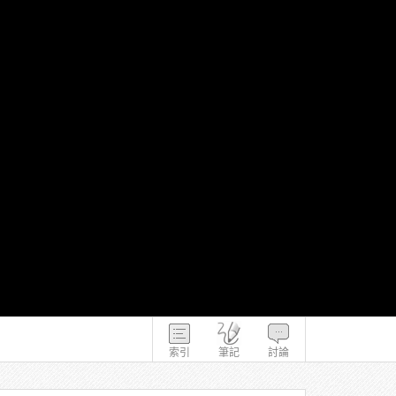
索引
筆記
討論