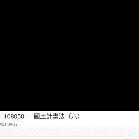
－1080501－國土計畫法（六）
21-09-22