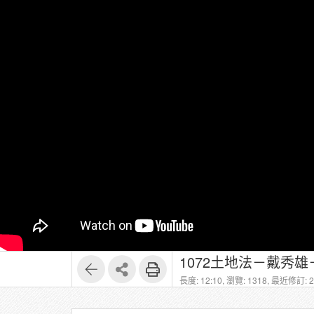
1072土地法－戴秀雄
長度: 12:10,
瀏覽: 1318,
最近修訂: 20