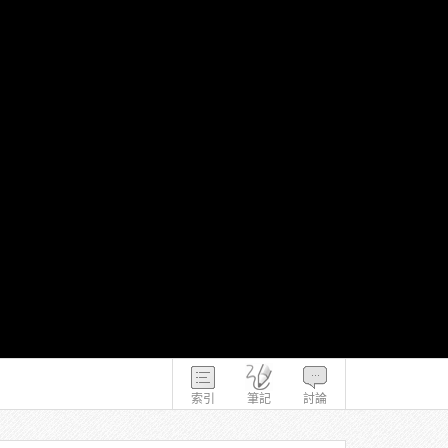
索引
筆記
討論