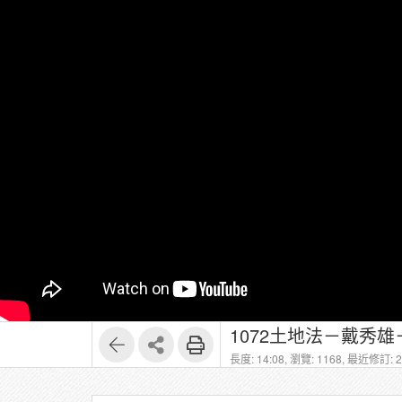
1072土地法－戴秀雄
長度: 14:08,
瀏覽: 1168,
最近修訂: 20