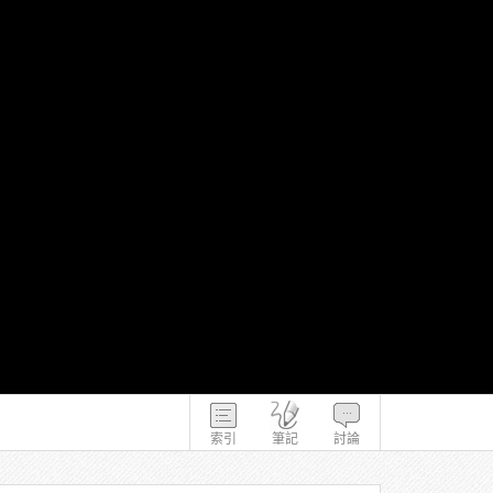
索引
筆記
討論