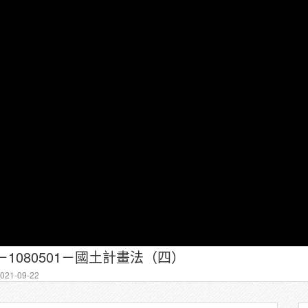
－1080501－國土計畫法（四）
21-09-22