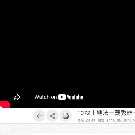
1072土地法－戴秀雄
長度: 08:55,
瀏覽: 1226,
最近修訂: 20