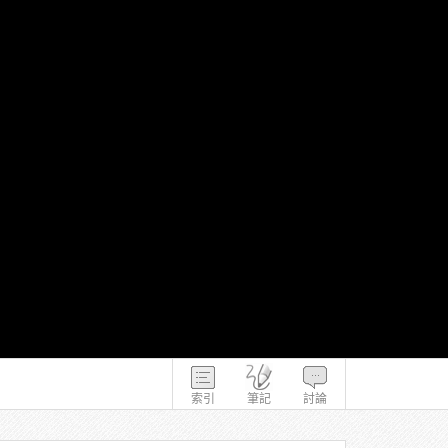
索引
筆記
討論