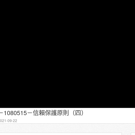
－1080515－信賴保護原則（四）
21-09-22