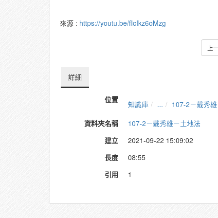
來源 :
https://youtu.be/fIcIkz6oMzg
上
詳細
位置
知識庫
...
107-2－戴秀
資料夾名稱
107-2－戴秀雄－土地法
建立
2021-09-22 15:09:02
長度
08:55
引用
1