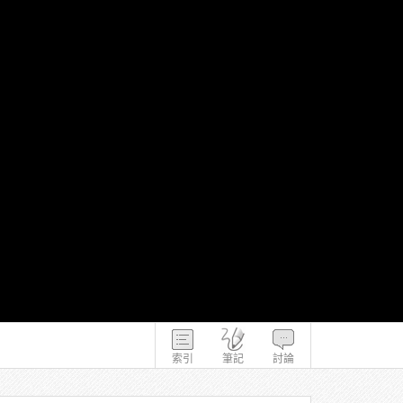
索引
筆記
討論